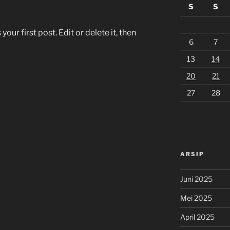
S
S
ur first post. Edit or delete it, then
6
7
13
14
20
21
27
28
ARSIP
Juni 2025
Mei 2025
April 2025