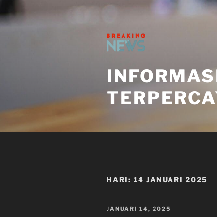
Skip
to
content
INFORMAS
TERPERCA
HARI:
14 JANUARI 2025
POSTED
JANUARI 14, 2025
ON