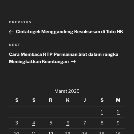
Navigasi
Previous
PREVIOUS
pos
Post
Cintatogel: Menggandeng Kesuksesan di Toto HK
Next
NEXT
Post
Cara Membaca RTP Permainan Slot dalam rangka
Meningkatkan Keuntungan
Maret 2025
S
S
R
K
J
S
M
1
2
3
4
5
6
7
8
9
10
11
12
13
14
15
16