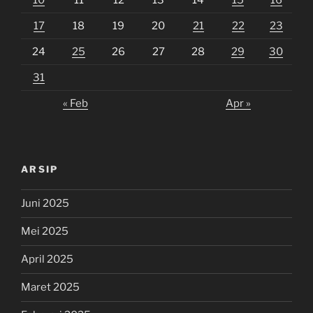
17
18
19
20
21
22
23
24
25
26
27
28
29
30
31
« Feb
Apr »
ARSIP
Juni 2025
Mei 2025
April 2025
Maret 2025