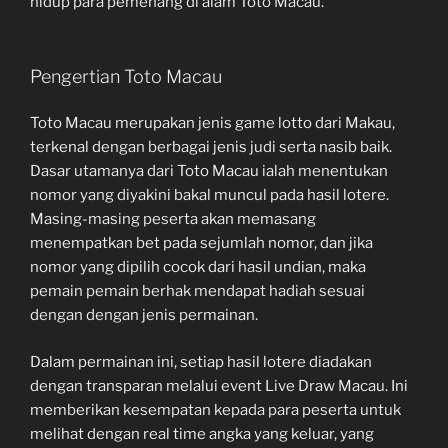
hidup para pemenang di alam Toto Macau.
Pengertian Toto Macau
Toto Macau merupakan jenis game lotto dari Makau,
terkenal dengan berbagai jenis judi serta nasib baik.
Dasar utamanya dari Toto Macau ialah menentukan
nomor yang diyakini bakal muncul pada hasil lotere.
Masing-masing peserta akan memasang
menempatkan bet pada sejumlah nomor, dan jika
nomor yang dipilih cocok dari hasil undian, maka
pemain pemain berhak mendapat hadiah sesuai
dengan dengan jenis permainan.
Dalam permainan ini, setiap hasil lotere diadakan
dengan transparan melalui event Live Draw Macau. Ini
memberikan kesempatan kepada para peserta untuk
melihat dengan real time angka yang keluar, yang