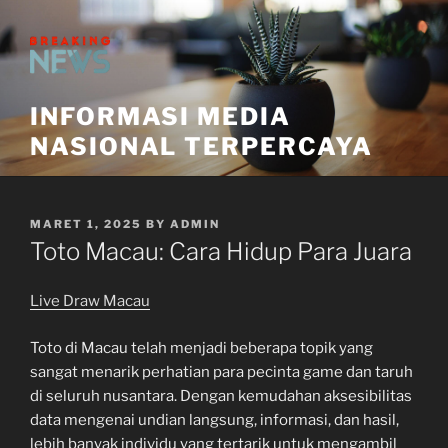
Skip
to
content
INFORMASI MEDIA
NASIONAL TERPERCAYA
POSTED
MARET 1, 2025
BY
ADMIN
ON
Toto Macau: Cara Hidup Para Juara
Live Draw Macau
Toto di Macau telah menjadi beberapa topik yang
sangat menarik perhatian para pecinta game dan taruh
di seluruh nusantara. Dengan kemudahan aksesibilitas
data mengenai undian langsung, informasi, dan hasil,
lebih banyak individu yang tertarik untuk mengambil