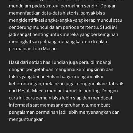
mendalam pada strategi permainan sendiri. Dengan
memanfaatkan data-data historis, banyak bisa
mengidentifikasi angka-angka yang kerap muncul atau
cenderung muncul dalam periode tertentu. Studi ini
jadi sangat penting untuk mereka yang berkeinginan
meningkatkan peluang menang kapten di dalam
permainan Toto Macau.
Hasil dari setiap hasil undian juga perlu diimbangi
dengan pengetahuan mengenai kemungkinan dan
taktik yang benar. Bukan hanya mengandalkan
keberuntungan, melainkan juga menggunakan statistik
dari Result Macau menjadi semakin penting. Dengan
cara ini, para pemain bisa lebih siap dan mendapat
informasi saat memasang taruhannya, membuat
pengalaman permainan jadi lebih menyenangkan dan
menguntungkan.