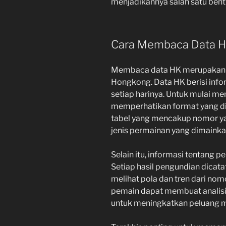
menjadikannya salah satu bentu
Cara Membaca Data 
Membaca data HK merupakan l
Hongkong. Data HK berisi info
setiap harinya. Untuk mulai me
memperhatikan format yang di
tabel yang mencakup nomor yan
jenis permainan yang dimainka
Selain itu, informasi tentang p
Setiap hasil pengundian dicata
melihat pola dan tren dari nom
pemain dapat membuat analisis
untuk meningkatkan peluang 