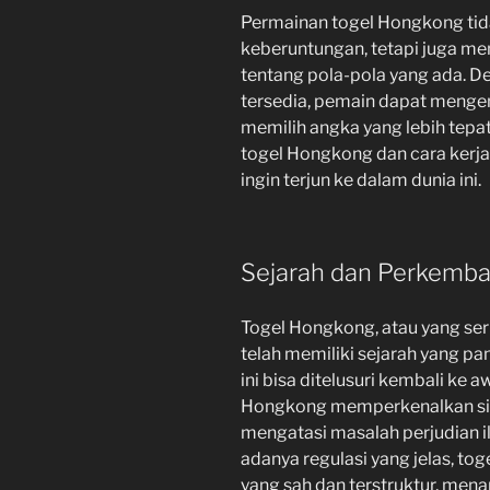
Permainan togel Hongkong ti
keberuntungan, tetapi juga m
tentang pola-pola yang ada. 
tersedia, pemain dapat meng
memilih angka yang lebih tepat
togel Hongkong dan cara kerja
ingin terjun ke dalam dunia ini.
Sejarah dan Perkemb
Togel Hongkong, atau yang ser
telah memiliki sejarah yang p
ini bisa ditelusuri kembali ke 
Hongkong memperkenalkan sist
mengatasi masalah perjudian i
adanya regulasi yang jelas, to
yang sah dan terstruktur, mena