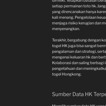
dimiliki. Tetapkan batasan be
setiap permainan toto hk. Jang
yang direncanakan hanya kare
kali menang. Pengelolaan keu
menjaga risiko kerugian dan 
menyenangkan.
Terakhir, bergabung dengan 
togel HK juga bisa sangat berm
pengalaman dan strategi, sert
mengenai keluaran hk dan berba
Kolaborasi dan saling berbag
pengetahuan dan meningkatka
togel Hongkong.
Sumber Data HK Terp