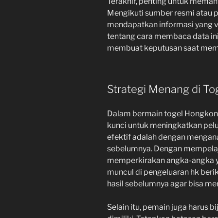
Terakhir, penting untuk memanf
Mengikuti sumber resmi atau p
mendapatkan informasi yang 
tentang cara membaca data ini
membuat keputusan saat memi
Strategi Menang di To
Dalam bermain togel Hongkong,
kunci untuk meningkatkan pelu
efektif adalah dengan menganali
sebelumnya. Dengan mempelajar
memperkirakan angka-angka y
muncul di pengeluaran hk berik
hasil sebelumnya agar bisa mer
Selain itu, pemain juga harus 