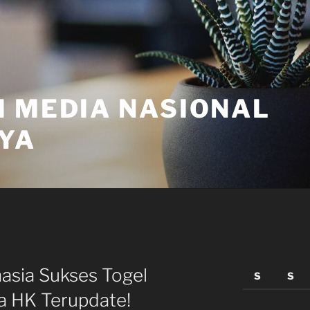
I MEDIA NASIONAL
YA
asia Sukses Togel
S
S
a HK Terupdate!