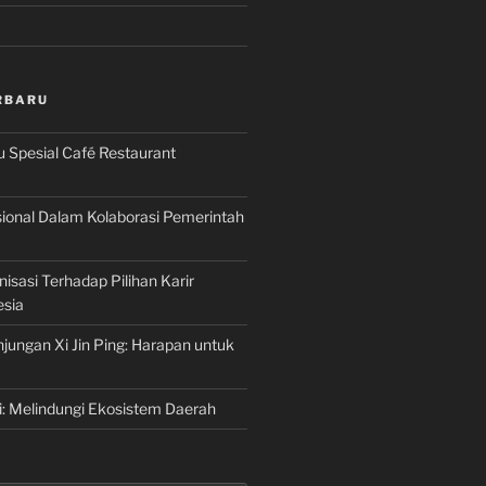
RBARU
 Spesial Café Restaurant
onal Dalam Kolaborasi Pemerintah
isasi Terhadap Pilihan Karir
sia
ungan Xi Jin Ping: Harapan untuk
ti: Melindungi Ekosistem Daerah