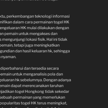
ktu, perkembangan teknologi informasi
ifikan dalam cara permainan togel HK
pengeluaran HK mulai dilakukan dengan
an pemain untuk mengakses dan
engunjungi lokasi fisik. Hal ini tidak
emain, tetapi juga meningkatkan
gundian dan hasil keluaran hk, sehingga
n nyaman.
a diperbaharui dan tersedia secara
emain untuk menganalisis pola dan
ngeluaran hk sebelumnya. Dengan adanya
 pemain dapat merencanakan taruhan
njadikan togel Hongkong tidak sekedar
a sebuah permainan yang memerlukan
u, popularitas togel HK terus meningkat,