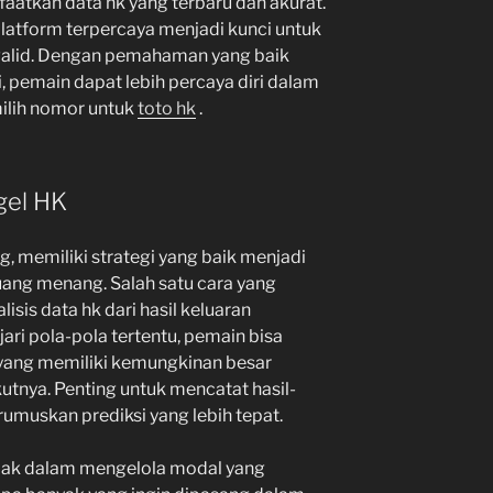
aatkan data hk yang terbaru dan akurat.
latform terpercaya menjadi kunci untuk
valid. Dengan pemahaman yang baik
, pemain dapat lebih percaya diri dalam
lih nomor untuk
toto hk
.
gel HK
 memiliki strategi yang baik menjadi
ang menang. Salah satu cara yang
sis data hk dari hasil keluaran
i pola-pola tertentu, pemain bisa
ang memiliki kemungkinan besar
utnya. Penting untuk mencatat hasil-
umuskan prediksi yang lebih tepat.
bijak dalam mengelola modal yang