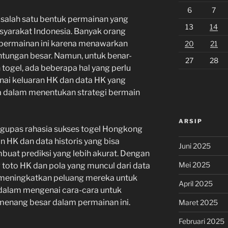
6
7
 salah satu bentuk permainan yang
13
14
syarakat Indonesia. Banyak orang
am permainan ini karena menawarkan
20
21
tungan besar. Namun, untuk benar-
27
28
togel, ada beberapa hal yang perlu
nai keluaran HK dan data HK yang
a dalam menentukan strategi bermain
ARSIP
engupas rahasia sukses togel Hongkong
 HK dan data historis yang bisa
Juni 2025
at prediksi yang lebih akurat. Dengan
Mei 2025
toto HK dan pola yang muncul dari data
 meningkatkan peluang mereka untuk
April 2025
h dalam mengenai cara-cara untuk
nang besar dalam permainan ini.
Maret 2025
Februari 2025