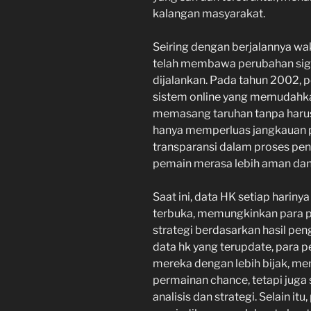
kalangan masyarakat.
Seiring dengan berjalannya wa
telah membawa perubahan sign
dijalankan. Pada tahun 2002, 
sistem online yang memudahk
memasang taruhan tanpa harus m
hanya memperluas jangkauan p
transparansi dalam proses pen
pemain merasa lebih aman da
Saat ini, data HK setiap hariny
terbuka, memungkinkan para p
strategi berdasarkan hasil pe
data hk yang terupdate, para
mereka dengan lebih bijak, me
permainan chance, tetapi jug
analisis dan strategi. Selain it