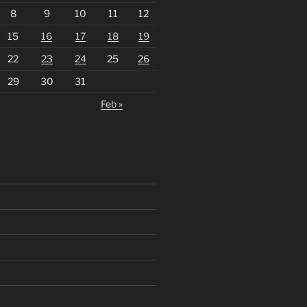
8
9
10
11
12
15
16
17
18
19
22
23
24
25
26
29
30
31
Feb »