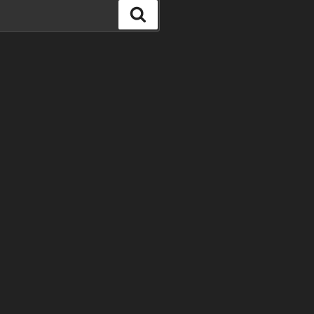
Search