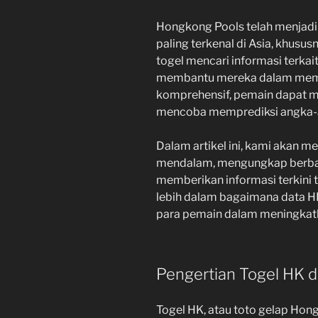
Hongkong Pools telah menjadi 
paling terkenal di Asia, khusu
togel mencari informasi terka
membantu mereka dalam mema
komprehensif, pemain dapat m
mencoba memprediksi angka-ang
Dalam artikel ini, kami akan m
mendalam, mengungkap berbagai
memberikan informasi terkini te
lebih dalam bagaimana data HK
para pemain dalam meningkat
Pengertian Togel HK 
Togel HK, atau toto gelap Ho