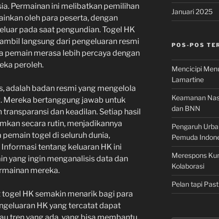
ia. Permainan ini melibatkan pemilihan
Januari 2025
inkan oleh para peserta, dengan
eluar pada saat pengundian. Togel HK
iambil langsung dari pengeluaran resmi
POS-POS TE
a pemain merasa lebih percaya dengan
eka peroleh.
Mencicipi Menu
Lamartine
s, adalah badan resmi yang mengelola
Keamanan Nasi
. Mereka bertanggung jawab untuk
dan BNN
ransparansi dan keadilan. Setiap hasil
mkan secara rutin, menjadikannya
Pengaruh Urban
pemain togel di seluruh dunia,
Pemuda Indone
Informasi tentang keluaran HK ini
Merespons Kunj
in yang ingin menganalisis data dan
Kolaborasi
rmainan mereka.
Pelan tapi Pas
togel HK semakin menarik bagi para
ngeluaran HK yang tercatat dapat
atau tren yang ada, yang bisa membantu