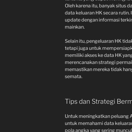
Oleh karena itu, banyak situs
data keluaran HK secara rutin
update dengan informasi terkin
mainkan.
Selain itu, pengeluaran HK tida
tetapi juga untuk mempersiap
memiliki akses ke data HK yan
merencanakan strategi permai
memastikan mereka tidak han
semata.
Tips dan Strategi Ber
Untuk meningkatkan peluang A
untuk memahami data keluara
pola angka yang sering muncul