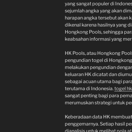
yang sangat populer di Indones
sejumlah angka yang akan dima
harapan angka tersebut akan k
dikenal karena hasilnya yang d
Hongkong Pools, sehingga par
keabsahan informasi yang mer
HK Pools, atau Hongkong Pool
pengundian togel di Hongkong
melakukan pengundian dengan t
keluaran HK dicatat dan diumu
sebagai acuan utama bagi para 
terutama di Indonesia.
togel hk
sangat penting bagi para pema
merumuskan strategi untuk pe
Keberadaan data HK membuat 
penggemarnya. Setiap hasil pe
dianalisis untuk melihat pola 