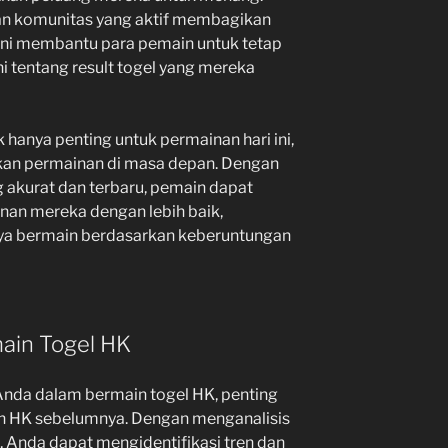
 dan komunitas yang aktif membagikan
. Ini membantu para pemain untuk tetap
i tentang result togel yang mereka
k hanya penting untuk permainan hari ini,
kan permainan di masa depan. Dengan
g akurat dan terbaru, pemain dapat
nan mereka dengan lebih baik,
ya bermain berdasarkan keberuntungan
main Togel HK
nda dalam bermain togel HK, penting
n HK sebelumnya. Dengan menganalisis
, Anda dapat mengidentifikasi tren dan