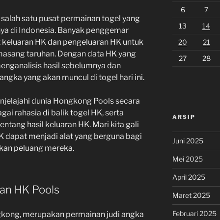
6
7
salah satu pusat permainan togel yang
13
14
snya di Indonesia. Banyak penggemar
it keluaran HK dan pengeluaran HK untuk
20
21
sang taruhan. Dengan data HK yang
27
28
enganalisis hasil sebelumnya dan
ka yang akan muncul di togel hari ini.
enjelajahi dunia Hongkong Pools secara
 rahasia di balik togel HK, serta
ARSIP
ntang hasil keluaran HK. Mari kita gali
 dapat menjadi alat yang berguna bagi
Juni 2025
kan peluang mereka.
Mei 2025
April 2025
dan HK Pools
Maret 2025
Februari 2025
ngkong, merupakan permainan judi angka