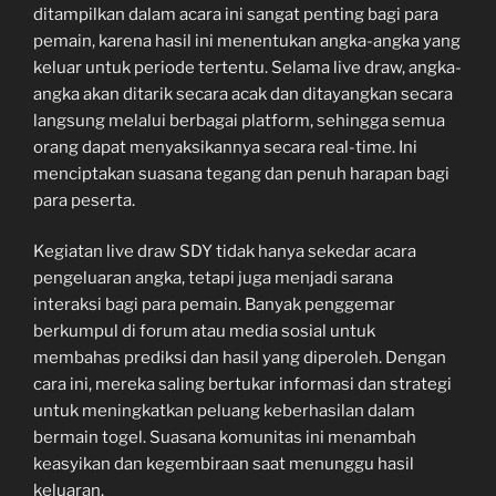
ditampilkan dalam acara ini sangat penting bagi para
pemain, karena hasil ini menentukan angka-angka yang
keluar untuk periode tertentu. Selama live draw, angka-
angka akan ditarik secara acak dan ditayangkan secara
langsung melalui berbagai platform, sehingga semua
orang dapat menyaksikannya secara real-time. Ini
menciptakan suasana tegang dan penuh harapan bagi
para peserta.
Kegiatan live draw SDY tidak hanya sekedar acara
pengeluaran angka, tetapi juga menjadi sarana
interaksi bagi para pemain. Banyak penggemar
berkumpul di forum atau media sosial untuk
membahas prediksi dan hasil yang diperoleh. Dengan
cara ini, mereka saling bertukar informasi dan strategi
untuk meningkatkan peluang keberhasilan dalam
bermain togel. Suasana komunitas ini menambah
keasyikan dan kegembiraan saat menunggu hasil
keluaran.