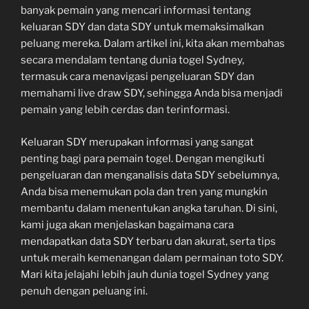
banyak pemain yang mencari informasi tentang
keluaran SDY dan data SDY untuk memaksimalkan
peluang mereka. Dalam artikel ini, kita akan membahas
secara mendalam tentang dunia togel Sydney,
termasuk cara menavigasi pengeluaran SDY dan
memahami live draw SDY, sehingga Anda bisa menjadi
pemain yang lebih cerdas dan terinformasi.
Keluaran SDY merupakan informasi yang sangat
penting bagi para pemain togel. Dengan mengikuti
pengeluaran dan menganalisis data SDY sebelumnya,
Anda bisa menemukan pola dan tren yang mungkin
membantu dalam menentukan angka taruhan. Di sini,
kami juga akan menjelaskan bagaimana cara
mendapatkan data SDY terbaru dan akurat, serta tips
untuk meraih kemenangan dalam permainan toto SDY.
Mari kita jelajahi lebih jauh dunia togel Sydney yang
penuh dengan peluang ini.