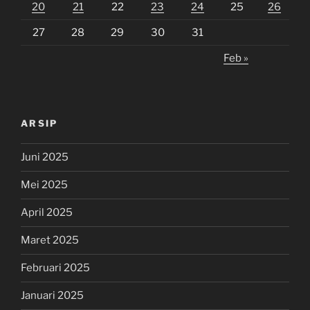
20
21
22
23
24
25
26
27
28
29
30
31
Feb »
ARSIP
Juni 2025
Mei 2025
April 2025
Maret 2025
Februari 2025
Januari 2025