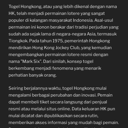
Togel Hongkong, atau yang lebih dikenal dengan nama
HK, telah menjadi permainan lotere yang sangat
populer di kalangan masyarakat Indonesia. Asal-usul
permainan ini konon berakar dari tradisi perjudian yang
sudah ada sejak lama di negara-negara Asia, termasuk
Tiongkok. Pada tahun 1975, pemerintah Hongkong
mendirikan Hong Kong Jockey Club, yang kemudian
mengembangkan permainan lotere resmi dengan
nama "Mark Six". Dari sinilah, konsep togel
berkembang menjadi fenomena yang menarik
perhatian banyak orang.
Seiring berjalannya waktu, togel Hongkong mulai
mengalami berbagai perubahan dan inovasi. Pemain
dapat membeli tiket secara langsung dari penjual
resmi atau melalui situs online. Data keluaran HK pun
mulai dicatat dan dipublikasikan secara rutin,
memberikan akses informasi yang mudah bagi pemain.